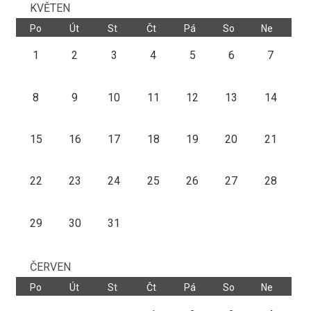
KVĚTEN
Po
Út
St
Čt
Pá
So
Ne
1
2
3
4
5
6
7
8
9
10
11
12
13
14
15
16
17
18
19
20
21
22
23
24
25
26
27
28
29
30
31
ČERVEN
Po
Út
St
Čt
Pá
So
Ne