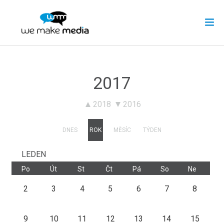
2017
2018
2016
DNES
ROK
MĚSÍC
TÝDEN
LEDEN
Po
Út
St
Čt
Pá
So
Ne
2
3
4
5
6
7
8
9
10
11
12
13
14
15